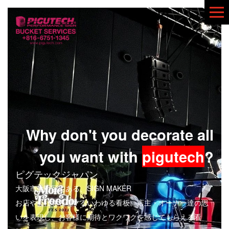
Why don't you decorate all
you want with
pigutech
?
ピグテックジャパン
大阪市生野区にある、SIGN MAKER
お店や会社を表現するいわゆる看板。店主・オーナー達の思
いを表現し、お客様に期待とワクワクを感じてもらえる看